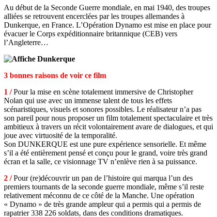
Au début de la Seconde Guerre mondiale, en mai 1940, des troupes
alliées se retrouvent encerclées par les troupes allemandes à
Dunkerque, en France. L’Opération Dynamo est mise en place pour
évacuer le Corps expéditionnaire britannique (CEB) vers
l’Angleterre…
3 bonnes raisons de voir ce film
1 /
Pour la mise en scène totalement immersive de Christopher
Nolan qui use avec un immense talent de tous les effets
scénaristiques, visuels et sonores possibles. Le réalisateur n’a pas
son pareil pour nous proposer un film totalement spectaculaire et très
ambitieux à travers un récit volontairement avare de dialogues, et qui
joue avec virtuosité de la temporalité.
Son DUNKERQUE est une pure expérience sensorielle. Et même
s’il a été entièrement pensé et conçu pour le grand, voire très grand
écran et la salle, ce visionnage TV n’enlève rien à sa puissance.
2 /
Pour (re)découvrir un pan de l’histoire qui marqua l’un des
premiers tournants de la seconde guerre mondiale, même s’il reste
relativement méconnu de ce côté de la Manche. Une opération
« Dynamo » de très grande ampleur qui a permis qui a permis de
rapatrier 338 226 soldats, dans des conditions dramatiques.