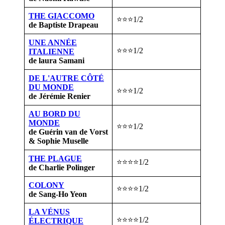
THE GIACCOMO
⭐⭐⭐1/2
de Baptiste Drapeau
UNE ANNÉE
⭐⭐⭐1/2
ITALIENNE
de laura Samani
DE L'AUTRE CÔTÉ
DU MONDE
⭐⭐⭐1/2
de Jérémie Renier
AU BORD DU
MONDE
⭐⭐⭐1/2
de Guérin van de Vorst
& Sophie Muselle
THE PLAGUE
⭐⭐⭐⭐1/2
de Charlie Polinger
COLONY
⭐⭐⭐⭐1/2
de Sang-Ho Yeon
LA VÉNUS
⭐⭐⭐⭐1/2
ÉLECTRIQUE