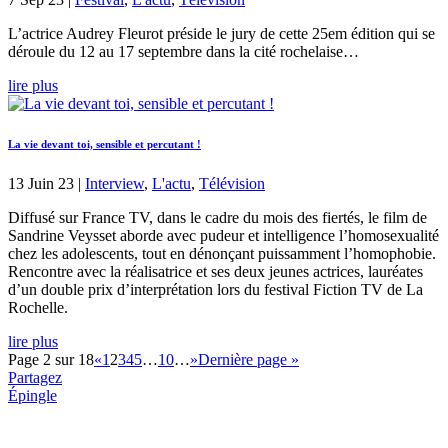
L’actrice Audrey Fleurot préside le jury de cette 25em édition qui se
déroule du 12 au 17 septembre dans la cité rochelaise…
lire plus
La vie devant toi, sensible et percutant !
13 Juin 23
|
Interview
,
L'actu
,
Télévision
Diffusé sur France TV, dans le cadre du mois des fiertés, le film de
Sandrine Veysset aborde avec pudeur et intelligence l’homosexualité
chez les adolescents, tout en dénonçant puissamment l’homophobie.
Rencontre avec la réalisatrice et ses deux jeunes actrices, lauréates
d’un double prix d’interprétation lors du festival Fiction TV de La
Rochelle.
lire plus
Page 2 sur 18
«
1
2
3
4
5
…
10
…
»
Dernière page »
Partagez
Épingle