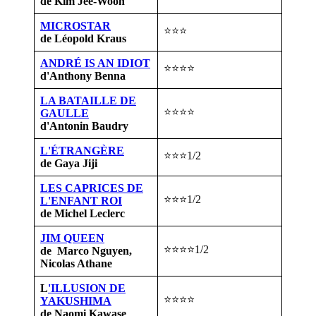
de Kim Jee-Woon
MICROSTAR
⭐⭐⭐
de Léopold Kraus
ANDRÉ IS AN IDIOT
⭐⭐⭐⭐
d'Anthony Benna
LA BATAILLE DE
⭐⭐⭐⭐
GAULLE
d'Antonin Baudry
L'ÉTRANGÈRE
⭐⭐⭐1/2
de Gaya Jiji
LES CAPRICES DE
⭐⭐⭐1/2
L'ENFANT ROI
de Michel Leclerc
JIM QUEEN
⭐⭐⭐⭐1/2
de Marco Nguyen,
Nicolas Athane
L
'ILLUSION DE
⭐⭐⭐⭐
YAKUSHIMA
de Naomi Kawase