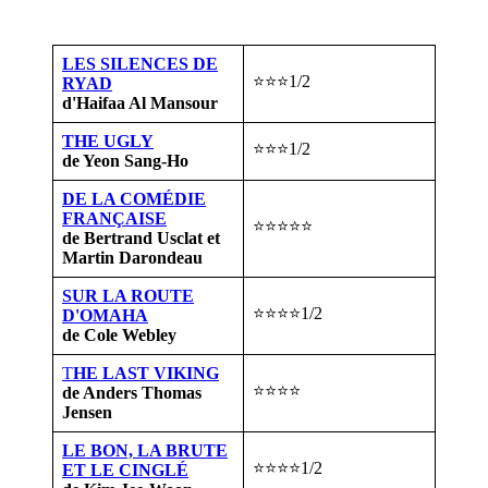
LES SILENCES DE
⭐⭐⭐1/2
RYAD
d'Haifaa Al Mansour
THE UGLY
⭐⭐⭐1/2
de Yeon Sang-Ho
DE LA COMÉDIE
FRANÇAISE
⭐⭐⭐⭐⭐
de Bertrand Usclat et
Martin Darondeau
SUR LA ROUTE
⭐⭐⭐⭐1/2
D'OMAHA
de Cole Webley
T
HE LAST VIKING
⭐⭐⭐⭐
de Anders Thomas
Jensen
LE BON, LA BRUTE
⭐⭐⭐⭐1/2
ET LE CINGLÉ