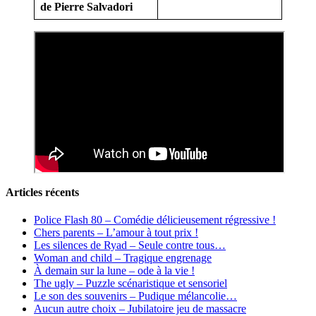
de Pierre Salvadori
Articles récents
Police Flash 80 – Comédie délicieusement régressive !
Chers parents – L’amour à tout prix !
Les silences de Ryad – Seule contre tous…
Woman and child – Tragique engrenage
À demain sur la lune – ode à la vie !
The ugly – Puzzle scénaristique et sensoriel
Le son des souvenirs – Pudique mélancolie…
Aucun autre choix – Jubilatoire jeu de massacre