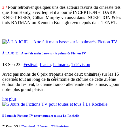
3 /
Pour retrouver quelques-uns des acteurs favoris du cinéaste tels
que Tom Hardy, avec lequel il a tourné INCEPTION et DARK
KNIGT RISES, Cillian Murphy vu aussi dans INCEPTION & les
trois BATMAN ou Kenneth Branagh revu depuis dans TENET.
À LA JOIE… Arte fait main basse sur le palmarès Fiction TV
18 Sep 23
|
Festival
,
L'actu
,
Palmarès
,
Télévision
Avec pas moins de 6 prix (répartis entre deux unitaires) sur les 16
décernés tout au long de la cérémonie de clôture de cette 25ème
édition du festival, la chaine franco-allemande rafle la mise…pour
notre plus grand plaisir !
lire plus
5 Jours de Fictions TV pour toutes et tous à La Rochelle
7 Sep 23
|
Festival
,
L'actu
,
Télévision