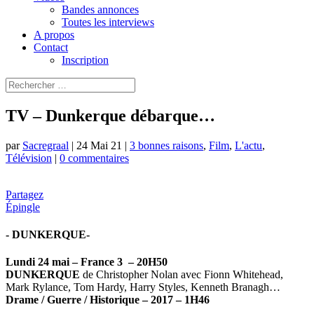
Bandes annonces
Toutes les interviews
A propos
Contact
Inscription
TV – Dunkerque débarque…
par
Sacregraal
|
24 Mai 21
|
3 bonnes raisons
,
Film
,
L'actu
,
Télévision
|
0 commentaires
Partagez
Épingle
- DUNKERQUE-
Lundi 24 mai – France 3 – 20H50
DUNKERQUE
de Christopher Nolan avec Fionn Whitehead,
Mark Rylance, Tom Hardy, Harry Styles, Kenneth Branagh…
Drame / Guerre / Historique – 2017 – 1H46