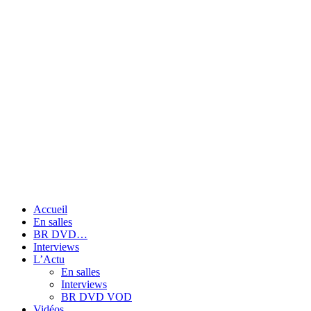
Accueil
En salles
BR DVD…
Interviews
L’Actu
En salles
Interviews
BR DVD VOD
Vidéos