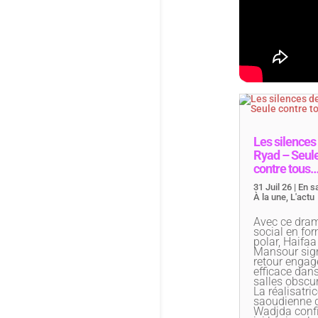
Les silences
Ryad – Seul
contre tous
31 Juil 26
|
En sa
À la une
,
L'actu
Avec ce dra
social en fo
polar, Haifaa
Mansour sig
retour engag
efficace dans
salles obscu
La réalisatri
saoudienne 
Wadjda conf