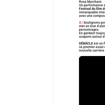
Rosa Marchant.
Un performance su
Festival du film
remarquable inte
avec une composi
3 /
Soulignons pou
met en état d’ale
personnages.
En gardant toujour
suspens autour d’
DÉBÂCLE
est un f
ce premier essai
nouvelle carrière