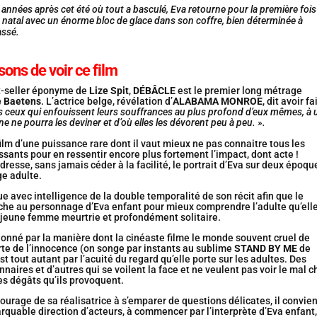
nnées après cet été où tout a basculé, Eva retourne pour la première fois
e natal avec un énorme bloc de glace dans son coffre, bien déterminée à
assé.
sons de voir ce film
t-seller éponyme de
Lize Spit
,
DÉBÂCLE
est le premier long métrage
e Baetens
. L’actrice belge, révélation d’
ALABAMA MONROE
, dit avoir fa
s ceux qui enfouissent leurs souffrances au plus profond d’eux mêmes, à 
e ne pourra les deviner et d’où elles les dévorent peu à peu. ».
ilm d’une puissance rare dont il vaut mieux ne pas connaitre tous les
ssants pour en ressentir encore plus fortement l’impact, dont acte !
dresse, sans jamais céder à la facilité, le portrait d’Eva sur deux époqu
ge adulte.
ue avec intelligence de la double temporalité de son récit afin que le
che au personnage d’Eva enfant pour mieux comprendre l’adulte qu’ell
 jeune femme meurtrie et profondément solitaire.
ionné par la manière dont la cinéaste filme le monde souvent cruel de
erte de l’innocence (on songe par instants au sublime
STAND BY ME
de
’est tout autant par l’acuité du regard qu’elle porte sur les adultes. Des
naires et d’autres qui se voilent la face et ne veulent pas voir le mal c
les dégâts qu’ils provoquent.
ourage de sa réalisatrice à s’emparer de questions délicates, il convien
rquable direction d’acteurs, à commencer par l’interprète d’Eva enfant,