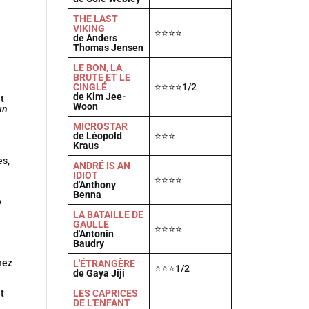
T
HE LAST
VIKING
⭐⭐⭐⭐
de Anders
Thomas Jensen
LE BON, LA
BRUTE ET LE
CINGLÉ
⭐⭐⭐⭐1/2
de Kim Jee-
it
Woon
un
MICROSTAR
de Léopold
⭐⭐⭐
Kraus
es,
ANDRÉ IS AN
IDIOT
⭐⭐⭐⭐
d'Anthony
Benna
e
LA BATAILLE DE
GAULLE
⭐⭐⭐⭐
d'Antonin
Baudry
hez
L'ÉTRANGÈRE
⭐⭐⭐1/2
de Gaya Jiji
LES CAPRICES
t
DE L'ENFANT