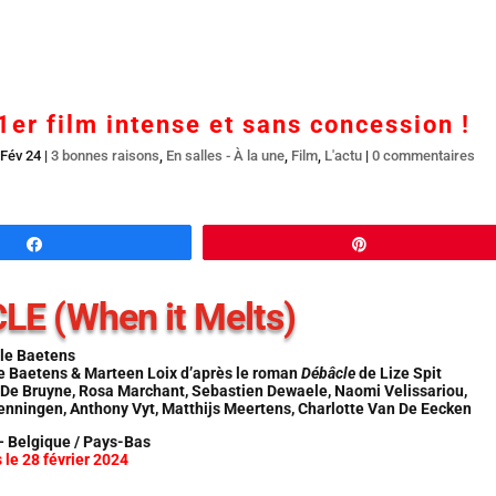
Accueil
En salles
BR DVD…
Interviews
L’
1er film intense et sans concession !
 Fév 24
|
3 bonnes raisons
,
En salles - À la une
,
Film
,
L'actu
|
0 commentaires
Partagez
Épingle
E (When it Melts)
rle Baetens
e Baetens & Marteen Loix d’après le roman
Débâcle
de Lize Spit
 De Bruyne, Rosa Marchant, Sebastien Dewaele, Naomi Velissariou,
ningen, Anthony Vyt, Matthijs Meertens, Charlotte Van De Eecken
 Belgique / Pays-Bas
 le 28 février 2024