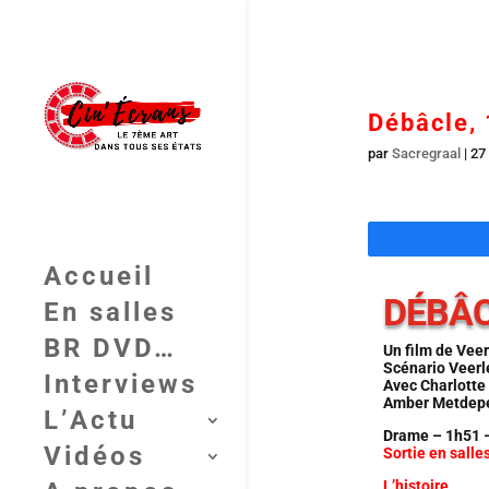
Débâcle, 
par
Sacregraal
|
27
Accueil
DÉBÂCL
En salles
BR DVD…
Un film de Vee
Scénario Veerl
Interviews
Avec Charlotte
Amber Metdepen
L’Actu
Drame – 1h51 –
Vidéos
Sortie en salles
L’histoire