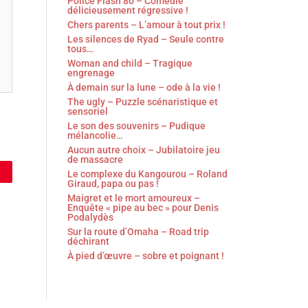
Police Flash 80 – Comédie
délicieusement régressive !
Chers parents – L’amour à tout prix !
Les silences de Ryad – Seule contre
tous…
Woman and child – Tragique
engrenage
À demain sur la lune – ode à la vie !
The ugly – Puzzle scénaristique et
sensoriel
Le son des souvenirs – Pudique
mélancolie…
Aucun autre choix – Jubilatoire jeu
de massacre
Le complexe du Kangourou – Roland
Giraud, papa ou pas !
Maigret et le mort amoureux –
Enquête « pipe au bec » pour Denis
Podalydès
Sur la route d’Omaha – Road trip
déchirant
À pied d’œuvre – sobre et poignant !