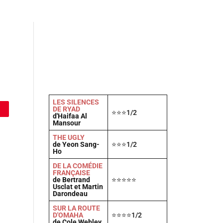
Actu
Vidéos
A propos
Contact
LES SILENCES
DE RYAD
⭐⭐⭐1/2
d'Haifaa Al
Mansour
THE UGLY
de Yeon Sang-
⭐⭐⭐1/2
Ho
DE LA COMÉDIE
FRANÇAISE
de Bertrand
⭐⭐⭐⭐⭐
Usclat et Martin
Darondeau
SUR LA ROUTE
D'OMAHA
⭐⭐⭐⭐1/2
de Cole Webley