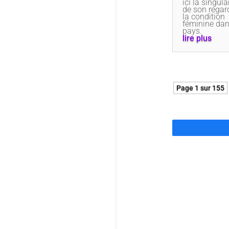
ici la singula
de son regar
la condition
féminine da
pays.
lire plus
Page 1 sur 155