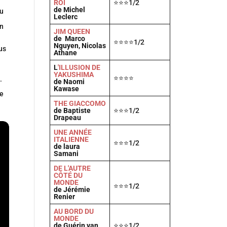
ROI
⭐⭐⭐1/2
de Michel
u
Leclerc
on
JIM QUEEN
de Marco
⭐⭐⭐⭐1/2
Nguyen, Nicolas
us
Athane
L
'ILLUSION DE
YAKUSHIMA
⭐⭐⭐⭐
.
de Naomi
Kawase
ue
THE GIACCOMO
de Baptiste
⭐⭐⭐1/2
Drapeau
UNE ANNÉE
ITALIENNE
⭐⭐⭐1/2
de laura
Samani
DE L'AUTRE
CÔTÉ DU
MONDE
⭐⭐⭐1/2
de Jérémie
Renier
AU BORD DU
MONDE
de Guérin van
⭐⭐⭐1/2