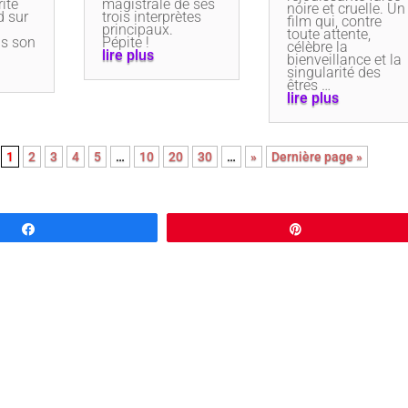
rité
magistrale de ses
noire et cruelle. Un
d sur
trois interprètes
film qui, contre
principaux.
toute attente,
ns son
Pépite !
célèbre la
lire plus
bienveillance et la
singularité des
êtres …
lire plus
1
2
3
4
5
…
10
20
30
…
»
Dernière page »
Partagez
Épingle