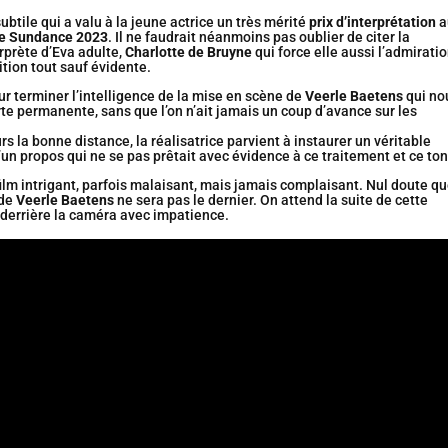
btile qui a valu à la jeune actrice un très mérité
prix d’interprétation
a
 de Sundance 2023
. Il ne faudrait néanmoins pas oublier de citer la
rprète d’Eva adulte,
Charlotte de Bruyne
qui force elle aussi l’admirati
tion tout sauf évidente.
r terminer l’intelligence de la mise en scène de
Veerle Baetens
qui no
rte permanente, sans que l’on n’ait jamais un coup d’avance sur les
s la bonne distance, la réalisatrice parvient à instaurer un véritable
un propos qui ne se pas prêtait avec évidence à ce traitement et ce ton
ilm intrigant, parfois malaisant, mais jamais complaisant. Nul doute q
 de
Veerle Baetens
ne sera pas le dernier. On attend la suite de cette
 derrière la caméra avec impatience.