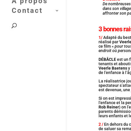
A propos
De nombreuses a
dans son villag
Contact
affronter son p
3 bonnes rai
1/
Adapté du bes
réalisé par
Veerl
ce film «
pour tou
endroit où personn
DÉBÂCLE
est un f
tenants et abouti
Veerle Baetens
y 
de l’enfance à l’â
La réalisatrice jo
spectateur s’atta
est devenue, une
Si on est impress
l’enfance et la p
Rob Reiner
) on l
parents démission
leurs enfants et 
2 /
En dehors du c
de saluer sa rema