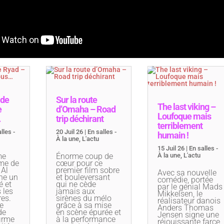
 de
Sur la route
The last viking –
e
d’Omaha – Road
Loufoque mais
…
trip déchirant
terriblement
lles -
20 Juil 26
|
En salles -
humain !
À la une
,
L'actu
15 Juil 26
|
En salles -
me
Énorme coup de
À la une
,
L'actu
rme de
cœur pour ce
 Al
premier film sobre
Avec sa nouvelle
ne un
et bouleversant
comédie, portée
é et
qui ne cède
par le génial Mads
 les
jamais aux
Mikkelsen, le
res.
sirènes du mélo
réalisateur danois
ce
grâce à sa mise
Anders Thomas
de
en scène épurée et
Jensen signe une
irme
à la performance
réjouissante farce