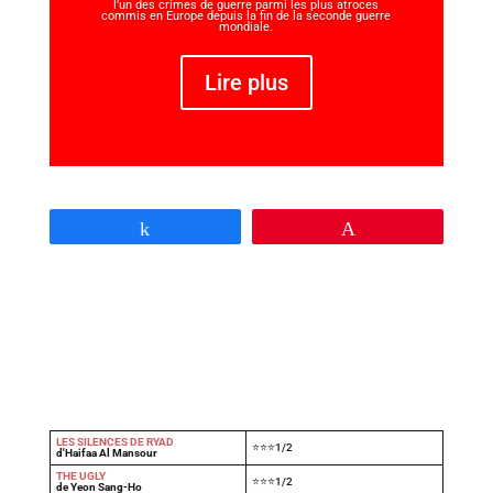
l’un des crimes de guerre parmi les plus atroces
commis en Europe depuis la fin de la seconde guerre
mondiale.
Lire plus
Partagez
Épingle
LES SILENCES DE RYAD
⭐⭐⭐1/2
d'Haifaa Al Mansour
THE UGLY
⭐⭐⭐1/2
de Yeon Sang-Ho