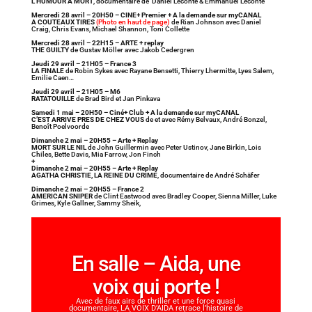
L’HUMOUR A MORT
, documentaire de Daniel Leconte & Emmanuel Leconte
Mercredi 28 avril – 20H50 – CINE+ Premier + A la demande sur myCANAL
A COUTEAUX TIRES
(Photo en haut de page)
de Rian Johnson avec Daniel
Craig, Chris Evans, Michael Shannon, Toni Collette
Mercredi 28 avril – 22H15 – ARTE + replay
THE GUILTY
de Gustav Möller avec Jakob Cedergren
Jeudi 29 avril – 21H05 – France 3
LA FINALE
de Robin Sykes avec Rayane Bensetti, Thierry Lhermitte, Lyes Salem,
Emilie Caen…
Jeudi 29 avril – 21H05 – M6
RATATOUILLE
de Brad Bird et Jan Pinkava
Samedi 1 mai – 20H50 – Ciné+ Club + A la demande sur myCANAL
C’EST ARRIVE PRES DE CHEZ VOUS
de et avec Rémy Belvaux, André Bonzel,
Benoît Poelvoorde
Dimanche 2 mai – 20H55 – Arte + Replay
MORT SUR LE NIL
de John Guillermin avec Peter Ustinov, Jane Birkin, Lois
Chiles, Bette Davis, Mia Farrow, Jon Finch
+
Dimanche 2 mai – 20H55 – Arte + Replay
AGATHA CHRISTIE, LA REINE DU CRIME
, documentaire de André Schäfer
Dimanche 2 mai – 20H55 – France 2
AMERICAN SNIPER
de Clint Eastwood avec Bradley Cooper, Sienna Miller, Luke
Grimes, Kyle Gallner, Sammy Sheik,
En salle – Aida, une
voix qui porte !
Avec de faux airs de thriller et une force quasi
documentaire, LA VOIX D’AIDA retrace l’histoire de