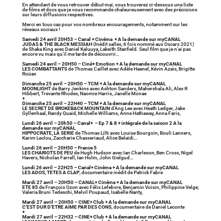
En attendant de vous retrouver début mai, vous trouverez ci-dessous une liste
de films et docs que je vous recommande chaleureusement avec des précisions
sur leurs diffusions respectives.
Merci en tous cas pour vos nombreux encouragements, notamment sur les
réseaux sociaux !
Samedi 24 avril 20H53 – Canal + Cinéma + A la demande sur myCANAL
JUDAS & THE BLACK MESSIAH
(Inédit salles, 6 fois nommé aux Oscars 2021)
de Shaka King avec Daniel Kaluuya, Lakeith Stanfield. Seul film que je n’ai pas
encore vu mais qu’il me tarde de découvrir…
Samedi 24 avril – 20H50 – Ciné+ Emotion + A la demande sur myCANAL
LES COMBATTANTS
de Thomas Caillet avec Adèle Haenel, Kévin Azaïs, Brigitte
Roüan
Dimanche 25 avril – 20H50 – TCM + A la demande sur myCANAL
MOONLIGHT
de Barry Jenkins avec Ashton Sanders, Mahershala Ali, Alex R
Hibbert, Trevante Rhodes, Naomie Harris, Janelle Monae
+
Dimanche 25 avril – 22H40 – TCM + A la demande sur myCANAL
LE SECRET DE BROKEBACK MOUNTAIN
d’Ang Lee avec Heath Ledger, Jake
Gyllenhaal, Randy Quaid, Michelle Williams, Anne Hathaway, Anna Faris,
Lundi 26 avril – 20h50 – Canal+ – Ep 7 & 8 + intégrale de la saison 2 A la
demande sur myCANAL
HIPPOCRATE, LA SERIE
de Thomas Lilti avec Louise Bourgoin, Bouli Lanners,
Karim Leclou, Zaccharie Chasseriaud, Alice Belaïdi…
Lundi 26 avril – 20H50 – France 5
LES CHARIOTS DE FEU
de Hugh Hudson avec Ian Charleson, Ben Cross, Nigel
Havers, Nicholas Farrell, Ian Holm, John Gielgud…
Lundi 26 avril – 22H25 – Canal+ Cinéma + A la demande sur myCANAL
LES ADOS, TETES A CLAP
, documentaire inédit de Patrick Fabre
Mardi 27 avril – 20H50 – CANAL+ Cinéma + A la demande sur myCANAL
ETE 85
de François Ozon avec Félix Lefebvre, Benjamin Voisin, Philippine Velge,
Valeria Bruni Tedeschi, Melvil Poupaud, Isabelle Nanty,
Mardi 27 avril – 20H50 – CINE+ Club + A la demande sur myCANAL
C’EST DUR D’ETRE AIME PAR DES CONS
, documentaire de Daniel Leconte
+
Mardi 27 avril – 22H32 – CINE+ Club + A la demande sur myCANAL