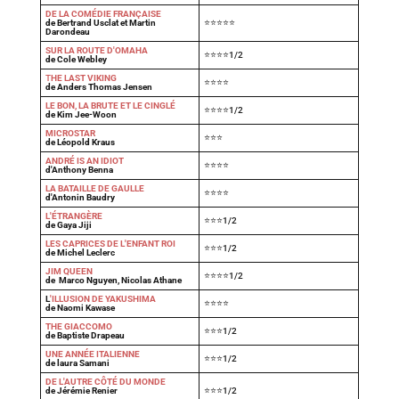
DE LA COMÉDIE FRANÇAISE
de Bertrand Usclat et Martin
⭐⭐⭐⭐⭐
Darondeau
SUR LA ROUTE D'OMAHA
⭐⭐⭐⭐1/2
de Cole Webley
T
HE LAST VIKING
⭐⭐⭐⭐
de Anders Thomas Jensen
LE BON, LA BRUTE ET LE CINGLÉ
⭐⭐⭐⭐1/2
de Kim Jee-Woon
MICROSTAR
⭐⭐⭐
de Léopold Kraus
ANDRÉ IS AN IDIOT
⭐⭐⭐⭐
d'Anthony Benna
LA BATAILLE DE GAULLE
⭐⭐⭐⭐
d'Antonin Baudry
L'ÉTRANGÈRE
⭐⭐⭐1/2
de Gaya Jiji
LES CAPRICES DE L'ENFANT ROI
⭐⭐⭐1/2
de Michel Leclerc
JIM QUEEN
⭐⭐⭐⭐1/2
de Marco Nguyen, Nicolas Athane
L
'ILLUSION DE YAKUSHIMA
⭐⭐⭐⭐
de Naomi Kawase
THE GIACCOMO
⭐⭐⭐1/2
de Baptiste Drapeau
UNE ANNÉE ITALIENNE
⭐⭐⭐1/2
de laura Samani
DE L'AUTRE CÔTÉ DU MONDE
de Jérémie Renier
⭐⭐⭐1/2