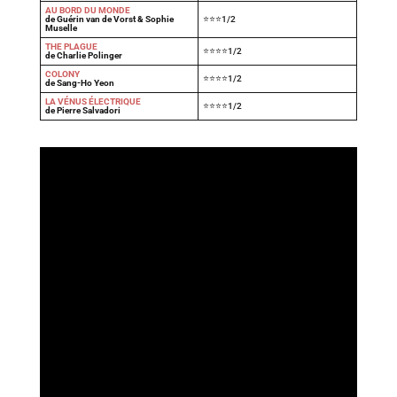
AU BORD DU MONDE
de Guérin van de Vorst & Sophie
⭐⭐⭐1/2
Muselle
THE PLAGUE
⭐⭐⭐⭐1/2
de Charlie Polinger
COLONY
⭐⭐⭐⭐1/2
de Sang-Ho Yeon
LA VÉNUS ÉLECTRIQUE
⭐⭐⭐⭐1/2
de Pierre Salvadori