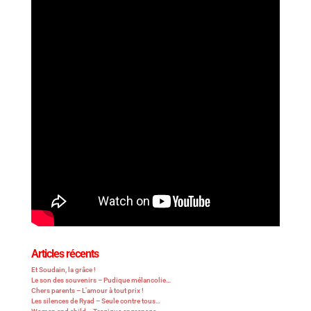
Articles récents
Et Soudain, la grâce !
Le son des souvenirs – Pudique mélancolie…
Chers parents – L’amour à tout prix !
Les silences de Ryad – Seule contre tous…