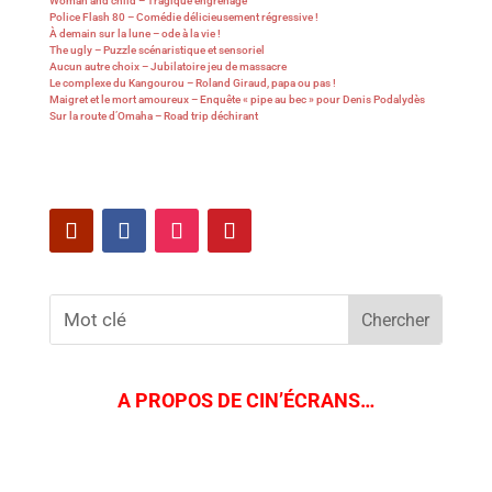
Woman and child – Tragique engrenage
Police Flash 80 – Comédie délicieusement régressive !
À demain sur la lune – ode à la vie !
The ugly – Puzzle scénaristique et sensoriel
Aucun autre choix – Jubilatoire jeu de massacre
Le complexe du Kangourou – Roland Giraud, papa ou pas !
Maigret et le mort amoureux – Enquête « pipe au bec » pour Denis Podalydès
Sur la route d’Omaha – Road trip déchirant
A PROPOS DE CIN’ÉCRANS…