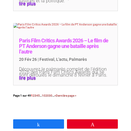
justices et la politique.
lire plus
Paris Film Critics Awards 2026 – Le film de
PT Anderson gagne une bataille après
l’autre
20 Fév 26
|
Festival
,
L'actu
,
Palmarès
Découvrez le palmarès complet de l’édition
2026 des Paris Film Critics Awards qui se
sont déroulés le dimanche 8 février à Paris.
lire plus
Page 1 sur 49
1
2
3
4
5
…
10
20
30
…
»
Dernière page »
Partagez
Épingle