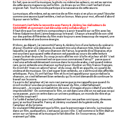
En fait, que ce soit la musique, la photo ou même les acteurs, on est au service
de cette œuvre majeure qu’est le film. Je dirais qu’un film c’est l’enfant d’une
orgie en fait. Tout le monde participe à la naissance de cette œuvre.
La musique, elle même, est au service de ce film mais si en plus on peut l’écouter
comme une œuvre à part entière, c’est un bonus. Mais pour moi, elle est d’abord
là pour servir le film.
Comment s’est faite la rencontre avec Fanny & Jérémy, les réalisateurs de
GAGARINE et comment s’est déroulée votre collaboration ?
Il faut dire que l’on est trois compositeurs à avoir travaillé sur ce film avec les
frères Galperine dont j’aime beaucoup le travail. Chacun a travaillé de son côté
sur des parties différentes du film mais toujours avec beaucoup de respect, une
bonne entente et une bonne énergie.
Et donc, au départ, j’ai rencontré Fanny & Jérémy lors d’une lecture du scénario
et pour illustrer une séquence, ils avaient mis une chanson très, très belle sur
laquelle j’ai grandi. C’est une chanson de Fairuz, la grande diva libanaise, et je
me souviens que quand cette chanson est passée au cours de cette lecture
j’avais la chair de poule. Du coup je suis allé les voir à la fin et je leur ait dit “c’est
magnifique mais comment est ce que vous connaissez Fairuz?” parce que si
c’est une artiste extrêmement connue dans le monde arabe, c’est quand même
rare, qu’on entende une chanson surtout pour illustrer un film franco-français.
Ils m’ont dit “mais on adore Fairuz” et du coup, de fil en aiguille, on a parlé de
cinéma et de musique. On s’est super bien entendu, on s’est trouvé des affinités
artistiques. Puis, ils ont fait leur film et ils m’ont appelé pour que je réalise la
chanson, on s’est tellement bien entendu qu’ils m’ont demandé de continuer le
travail sur le score.
Ca a pris de l’ampleur et j’en suis ravi parce que je me rappelle que quand ils
m’ont invité à l’une des projections de travail du film, c’était tellement
émouvant… Je voyais ce maelström de sons, d’images et puis c’était d’une telle
imprévisibilité ! On commence le film, on est dans une cité on ne sait pas ce qui
va se passer…puis on entre dans un univers poétique, un monde de rêve et ça
c’est très inspirant !
Ca l’a été d’autant plus que c’est justement sur ces parties oniriques, rêveuses
que j’ai surtout travaillé. Fanny et Jérémy voulaient de la générosité, de
l’ampleur et du lyrisme.
Ils voulaient littéralement que le film, que le personnage s’envole. La musique
dans un film, quelquefois, c’est aussi ça son rôle. C’est comme si le film était un
avion sur un tarmac et la musique le fait décoller. En l’occurrence, c’était
vraiment ça l’idée.