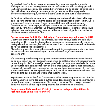
En général, je m’isole un peu pour essayer de composer avec le souvenir
d’images qui se sont imprégnées dans ma mémoire visuelle. Après je prends
tout ce matériel que j’ai pu esquisser. En fonction du film, ça peut être des sons,
des mélodies, un mélange des deux, mais ça peut aussi être une palette
d’orchestration classique, électro ou autre, voire de couleurs d’instruments.
Je fais tout cette cuisine interne en m’éloignant du travail très direct à l’image
puis je prends tous ces éléments et je m’assois de nouveau devant le film. Là, je
commence à essayer de voir à quel moment telle ou telle musique peut
fonctionner sur les images, si elle peut se marier parfaitement avec telle
couleur du film. C’est vraiment un travail en trois étapes: Regarder le film, puis
m’isoler pendant un moment pour travailler sans le revoir, puis confronter le
résultat de ce travail avec le film.
Passez-vous avec facilité d’un réalisateur, d’un univers à un autre avec facilité?
C’est vraiment un monde où les affinités, les rencontres, c’est la chose la plus
importante. On rencontre d’abord une personne et puis on essaie de voir si on
partage la même passion, les mêmes envies. C’est comme ça que naît cette envie
de faire quelque chose ensemble.
Et mettre son ego de compositeurs ou de musiciens de côté pour s’inviter dans
un univers de metteur en scène, un univers de cinéma, c’est vraiment
passionnant !
J’ai beaucoup de chance parce que ce sont souvent des rencontres en festival
ou en projection qui ont déclenché une envie de collaboration. C’est vraiment la
rencontre qui crée l’œuvre et je pense que c’est vrai pour tous les chefs de poste.
En l’occurrence le compositeur est un troisième auteur, c’est ça mon identité. Et
j’ai envie de travailler avec quelqu’un qui partage les mêmes valeurs, les mêmes
envies de cinéma, la même passion que moi, qui aime les mêmes musiques. J’ai
envie de dire qui aime manger la même cuisine (rire).
Et puis c’est vrai que des fois l’envie de travailler avec des gens dont on aime le
cinéma, amène à travailler avec d’autres gens dont on aime aussi le cinéma. Une
rencontre en nourrit une autre, un film nourrit un autre film…la rencontre est
donc vraiment la chose la plus importante dans ce monde du cinéma.
Propos recueillis le vendredi 25 juin, à l’occasion de la première édition du
Festival Sœurs Jumelles à Rochefort.