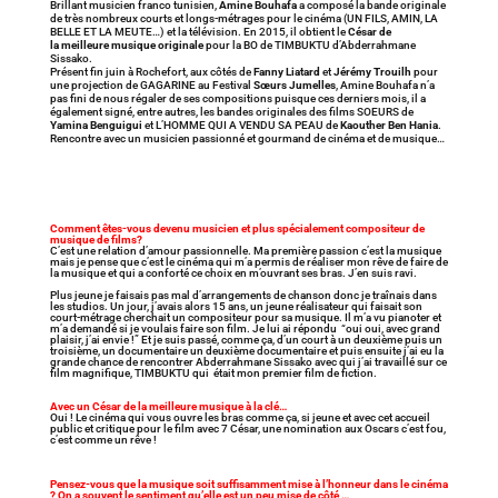
Brillant musicien franco tunisien,
Amine Bouhafa
a composé la bande originale
de très nombreux courts et longs-métrages pour le cinéma (UN FILS, AMIN, LA
BELLE ET LA MEUTE…) et la télévision. En 2015, il obtient le
César de
la meilleure musique originale
pour la BO de TIMBUKTU d’Abderrahmane
Sissako.
Présent fin juin à Rochefort, aux côtés de
Fanny Liatard
et
Jérémy Trouilh
pour
une projection de GAGARINE au Festival
Sœurs Jumelles
, Amine Bouhafa n’a
pas fini de nous régaler de ses compositions puisque ces derniers mois, il a
également signé, entre autres, les bandes originales des films SOEURS de
Yamina Benguigui
et L’HOMME QUI A VENDU SA PEAU de
Kaouther Ben Hania
.
Rencontre avec un musicien passionné et gourmand de cinéma et de musique…
Comment êtes-vous devenu musicien et plus spécialement compositeur de
musique de films?
C’est une relation d’amour passionnelle. Ma première passion c’est la musique
mais je pense que c’est le cinéma qui m’a permis de réaliser mon rêve de faire de
la musique et qui a conforté ce choix en m’ouvrant ses bras. J’en suis ravi.
Plus jeune je faisais pas mal d’arrangements de chanson donc je traînais dans
les studios. Un jour, j’avais alors 15 ans, un jeune réalisateur qui faisait son
court-métrage cherchait un compositeur pour sa musique. Il m’a vu pianoter et
m’a demandé si je voulais faire son film. Je lui ai répondu “oui oui, avec grand
plaisir, j’ai envie !” Et je suis passé, comme ça, d’un court à un deuxième puis un
troisième, un documentaire un deuxième documentaire et puis ensuite j’ai eu la
grande chance de rencontrer Abderrahmane Sissako avec qui j’ai travaillé sur ce
film magnifique, TIMBUKTU qui était mon premier film de fiction.
Avec un César de la meilleure musique à la clé…
Oui ! Le cinéma qui vous ouvre les bras comme ça, si jeune et avec cet accueil
public et critique pour le film avec 7 César, une nomination aux Oscars c’est fou,
c’est comme un rêve !
Pensez-vous que la musique soit suffisamment mise à l’honneur dans le cinéma
? On a souvent le sentiment qu’elle est un peu mise de côté …