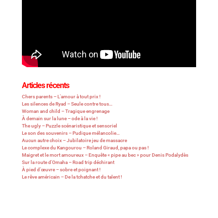
Articles récents
Chers parents – L’amour à tout prix !
Les silences de Ryad – Seule contre tous…
Woman and child – Tragique engrenage
À demain sur la lune – ode à la vie !
The ugly – Puzzle scénaristique et sensoriel
Le son des souvenirs – Pudique mélancolie…
Aucun autre choix – Jubilatoire jeu de massacre
Le complexe du Kangourou – Roland Giraud, papa ou pas !
Maigret et le mort amoureux – Enquête « pipe au bec » pour Denis Podalydès
Sur la route d’Omaha – Road trip déchirant
À pied d’œuvre – sobre et poignant !
Le rêve américain – De la tchatche et du talent !