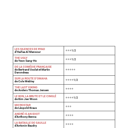
LES SILENCES DE RYAD
⭐⭐⭐1/2
d'Haifaa Al Mansour
THE UGLY
⭐⭐⭐1/2
de Yeon Sang-Ho
DE LA COMÉDIE FRANÇAISE
de Bertrand Usclat et Martin
⭐⭐⭐⭐⭐
Darondeau
SUR LA ROUTE D'OMAHA
⭐⭐⭐⭐1/2
de Cole Webley
T
HE LAST VIKING
⭐⭐⭐⭐
de Anders Thomas Jensen
LE BON, LA BRUTE ET LE CINGLÉ
⭐⭐⭐⭐1/2
de Kim Jee-Woon
MICROSTAR
⭐⭐⭐
de Léopold Kraus
ANDRÉ IS AN IDIOT
⭐⭐⭐⭐
d'Anthony Benna
LA BATAILLE DE GAULLE
⭐⭐⭐⭐
d'Antonin Baudry