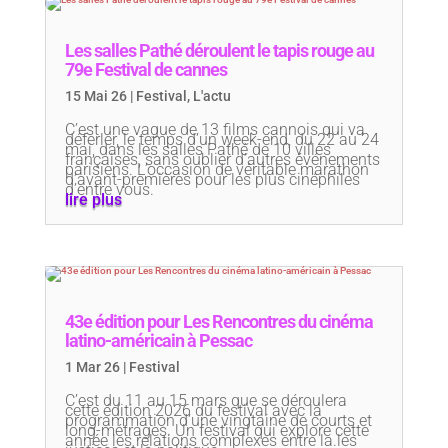
Les salles Pathé déroulent le tapis rouge au
79e Festival de cannes
15 Mai 26
|
Festival
,
L'actu
C’est une vague de 13 films cannois qui va
déferler, le temps d’un week-end, du 22 au 24
mai, dans les salles Pathé de 10 villes
françaises, sans oublier d’autres événements
parisiens. L’occasion de véritable marathon
d’avant-premières pour les plus cinéphiles
d’entre vous.
lire plus
43e édition pour Les Rencontres du cinéma
latino-américain à Pessac
1 Mar 26
|
Festival
C’est du 11 au 15 mars que se déroulera
cette édition 2026 du festival avec la
programmation d’une vingtaine de courts et
long-métrages. Un festival qui explore cette
année les relations complexes entre la.les