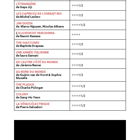
L'ÉTRANGÈRE
⭐⭐⭐1/2
de Gaya Jiji
LES CAPRICES DE L'ENFANT ROI
⭐⭐⭐1/2
de Michel Leclerc
JIM QUEEN
⭐⭐⭐⭐1/2
de Marco Nguyen, Nicolas Athane
L
'ILLUSION DE YAKUSHIMA
⭐⭐⭐⭐
de Naomi Kawase
THE GIACCOMO
⭐⭐⭐1/2
de Baptiste Drapeau
UNE ANNÉE ITALIENNE
⭐⭐⭐1/2
de laura Samani
DE L'AUTRE CÔTÉ DU MONDE
de Jérémie Renier
⭐⭐⭐1/2
AU BORD DU MONDE
de Guérin van de Vorst & Sophie
⭐⭐⭐1/2
Muselle
THE PLAGUE
⭐⭐⭐⭐1/2
de Charlie Polinger
COLONY
⭐⭐⭐⭐1/2
de Sang-Ho Yeon
LA VÉNUS ÉLECTRIQUE
⭐⭐⭐⭐1/2
de Pierre Salvadori