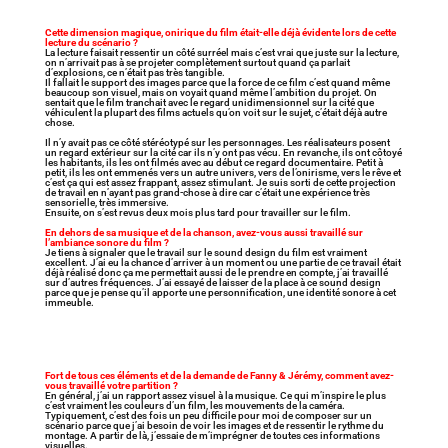
Cette dimension magique, onirique du film était-elle déjà évidente lors de cette
lecture du scénario ?
La lecture faisait ressentir un côté surréel mais c’est vrai que juste sur la lecture,
on n’arrivait pas à se projeter complètement surtout quand ça parlait
d’explosions, ce n’était pas très tangible.
Il fallait le support des images parce que la force de ce film c’est quand même
beaucoup son visuel, mais on voyait quand même l’ambition du projet. On
sentait que le film tranchait avec le regard unidimensionnel sur la cité que
véhiculent la plupart des films actuels qu’on voit sur le sujet, c’était déjà autre
chose.
Il n’y avait pas ce côté stéréotypé sur les personnages. Les réalisateurs posent
un regard extérieur sur la cité car ils n’y ont pas vécu. En revanche, ils ont côtoyé
les habitants, ils les ont filmés avec au début ce regard documentaire. Petit à
petit, ils les ont emmenés vers un autre univers, vers de l’onirisme, vers le rêve et
c’est ça qui est assez frappant, assez stimulant. Je suis sorti de cette projection
de travail en n’ayant pas grand-chose à dire car c’était une expérience très
sensorielle, très immersive.
Ensuite, on s’est revus deux mois plus tard pour travailler sur le film.
En dehors de sa musique et de la chanson, avez-vous aussi travaillé sur
l’ambiance sonore du film ?
Je tiens à signaler que le travail sur le sound design du film est vraiment
excellent. J’ai eu la chance d’arriver à un moment ou une partie de ce travail était
déjà réalisé donc ça me permettait aussi de le prendre en compte, j’ai travaillé
sur d’autres fréquences. J’ai essayé de laisser de la place à ce sound design
parce que je pense qu’il apporte une personnification, une identité sonore à cet
immeuble.
Fort de tous ces éléments et de la demande de Fanny & Jérémy, comment avez-
vous travaillé votre partition ?
En général, j’ai un rapport assez visuel à la musique. Ce qui m’inspire le plus
c’est vraiment les couleurs d’un film, les mouvements de la caméra.
Typiquement, c’est des fois un peu difficile pour moi de composer sur un
scénario parce que j’ai besoin de voir les images et de ressentir le rythme du
montage. A partir de là, j’essaie de m’imprégner de toutes ces informations
visuelles.