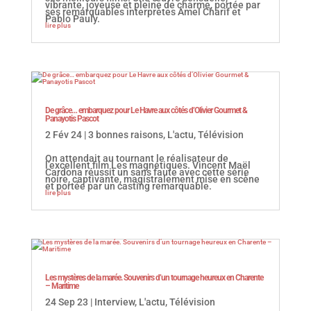
vibrante, joyeuse et pleine de charme, portée par
ses remarquables interprètes Amel Charif et
Pablo Pauly.
lire plus
De grâce… embarquez pour Le Havre aux côtés d’Olivier Gourmet &
Panayotis Pascot
2 Fév 24
|
3 bonnes raisons
,
L'actu
,
Télévision
On attendait au tournant le réalisateur de
l’excellent film Les magnétiques. Vincent Maël
Cardona réussit un sans faute avec cette série
noire, captivante, magistralement mise en scène
et portée par un casting remarquable.
lire plus
Les mystères de la marée. Souvenirs d’un tournage heureux en Charente
– Maritime
24 Sep 23
|
Interview
,
L'actu
,
Télévision