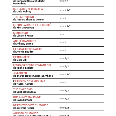
de Bertrand Usclat et Martin
⭐⭐⭐⭐⭐
Darondeau
SUR LA ROUTE D'OMAHA
⭐⭐⭐⭐1/2
de Cole Webley
T
HE LAST VIKING
⭐⭐⭐⭐
de Anders Thomas Jensen
LE BON, LA BRUTE ET LE CINGLÉ
⭐⭐⭐⭐1/2
de Kim Jee-Woon
MICROSTAR
⭐⭐⭐
de Léopold Kraus
ANDRÉ IS AN IDIOT
⭐⭐⭐⭐
d'Anthony Benna
LA BATAILLE DE GAULLE
⭐⭐⭐⭐
d'Antonin Baudry
L'ÉTRANGÈRE
⭐⭐⭐1/2
de Gaya Jiji
LES CAPRICES DE L'ENFANT ROI
⭐⭐⭐1/2
de Michel Leclerc
JIM QUEEN
⭐⭐⭐⭐1/2
de Marco Nguyen, Nicolas Athane
L
'ILLUSION DE YAKUSHIMA
⭐⭐⭐⭐
de Naomi Kawase
THE GIACCOMO
⭐⭐⭐1/2
de Baptiste Drapeau
UNE ANNÉE ITALIENNE
⭐⭐⭐1/2
de laura Samani
DE L'AUTRE CÔTÉ DU MONDE
de Jérémie Renier
⭐⭐⭐1/2
AU BORD DU MONDE
de Guérin van de Vorst & Sophie
⭐⭐⭐1/2