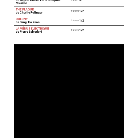
Muselle
THE PLAGUE
⭐⭐⭐⭐1/2
de Charlie Polinger
COLONY
⭐⭐⭐⭐1/2
de Sang-Ho Yeon
LA VÉNUS ÉLECTRIQUE
⭐⭐⭐⭐1/2
de Pierre Salvadori