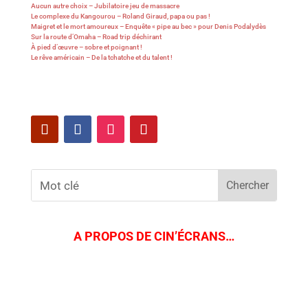
Aucun autre choix – Jubilatoire jeu de massacre
Le complexe du Kangourou – Roland Giraud, papa ou pas !
Maigret et le mort amoureux – Enquête « pipe au bec » pour Denis Podalydès
Sur la route d’Omaha – Road trip déchirant
À pied d’œuvre – sobre et poignant !
Le rêve américain – De la tchatche et du talent !
A PROPOS DE CIN’ÉCRANS…