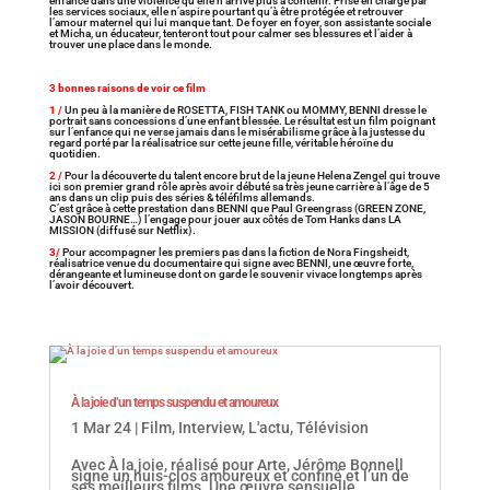
enfance dans une violence qu’elle n’arrive plus à contenir. Prise en charge par
les services sociaux, elle n’aspire pourtant qu’à être protégée et retrouver
l’amour maternel qui lui manque tant. De foyer en foyer, son assistante sociale
et Micha, un éducateur, tenteront tout pour calmer ses blessures et l’aider à
trouver une place dans le monde.
3 bonnes raisons de voir ce film
1 /
Un peu à la manière de ROSETTA, FISH TANK ou MOMMY, BENNI dresse le
portrait sans concessions d’une enfant blessée. Le résultat est un film poignant
sur l’enfance qui ne verse jamais dans le misérabilisme grâce à la justesse du
regard porté par la réalisatrice sur cette jeune fille, véritable héroïne du
quotidien.
2 /
Pour la découverte du talent encore brut de la jeune Helena Zengel qui trouve
ici son premier grand rôle après avoir débuté sa très jeune carrière à l’âge de 5
ans dans un clip puis des séries & téléfilms allemands.
C’est grâce à cette prestation dans BENNI que Paul Greengrass (GREEN ZONE,
JASON BOURNE…) l’engage pour jouer aux côtés de Tom Hanks dans LA
MISSION (diffusé sur Netflix).
3/
Pour accompagner les premiers pas dans la fiction de Nora Fingsheidt,
réalisatrice venue du documentaire qui signe avec BENNI, une œuvre forte,
dérangeante et lumineuse dont on garde le souvenir vivace longtemps après
l’avoir découvert.
À la joie d’un temps suspendu et amoureux
1 Mar 24
|
Film
,
Interview
,
L'actu
,
Télévision
Avec À la joie, réalisé pour Arte, Jérôme Bonnell
signe un huis-clos amoureux et confiné et l’un de
ses meilleurs films. Une œuvre sensuelle,