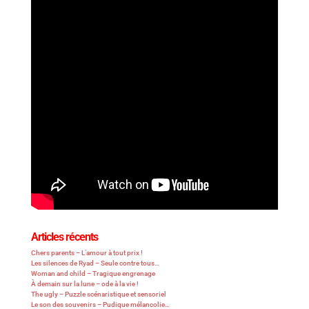
Articles récents
Chers parents – L’amour à tout prix !
Les silences de Ryad – Seule contre tous…
Woman and child – Tragique engrenage
À demain sur la lune – ode à la vie !
The ugly – Puzzle scénaristique et sensoriel
Le son des souvenirs – Pudique mélancolie…