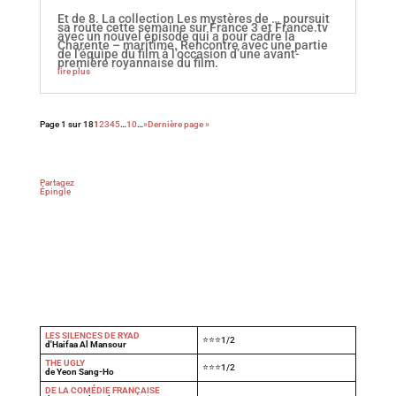
Et de 8. La collection Les mystères de … poursuit
sa route cette semaine sur France 3 et France.tv
avec un nouvel épisode qui a pour cadre la
Charente – maritime. Rencontre avec une partie
de l’équipe du film à l’occasion d’une avant-
première royannaise du film.
lire plus
Page 1 sur 18
1
2
3
4
5
…
10
…
»
Dernière page »
Partagez
Épingle
LES SILENCES DE RYAD
⭐⭐⭐1/2
d'Haifaa Al Mansour
THE UGLY
⭐⭐⭐1/2
de Yeon Sang-Ho
DE LA COMÉDIE FRANÇAISE