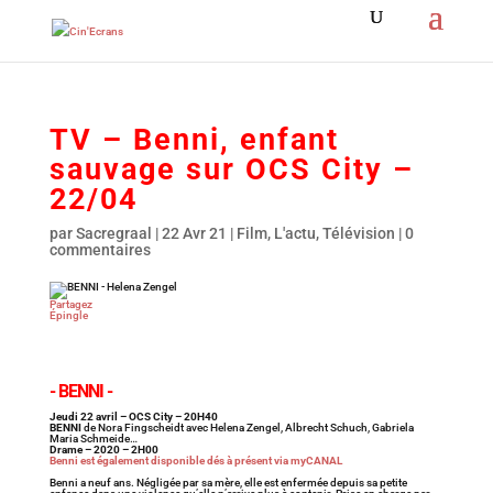
TV – Benni, enfant
sauvage sur OCS City –
22/04
par
Sacregraal
|
22 Avr 21
|
Film
,
L'actu
,
Télévision
|
0
commentaires
Partagez
Épingle
- BENNI -
Jeudi 22 avril – OCS City – 20H40
BENNI
de Nora Fingscheidt avec Helena Zengel, Albrecht Schuch, Gabriela
Maria Schmeide…
Drame – 2020 – 2H00
Benni est également disponible dés à présent via myCANAL
Benni a neuf ans. Négligée par sa mère, elle est enfermée depuis sa petite