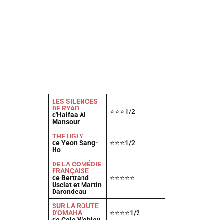
Actu
Vidéos
A propos
Contact
LES SILENCES
DE RYAD
⭐⭐⭐1/2
d'Haifaa Al
Mansour
THE UGLY
de Yeon Sang-
⭐⭐⭐1/2
Ho
DE LA COMÉDIE
FRANÇAISE
de Bertrand
⭐⭐⭐⭐⭐
Usclat et Martin
Darondeau
SUR LA ROUTE
D'OMAHA
⭐⭐⭐⭐1/2
de Cole Webley