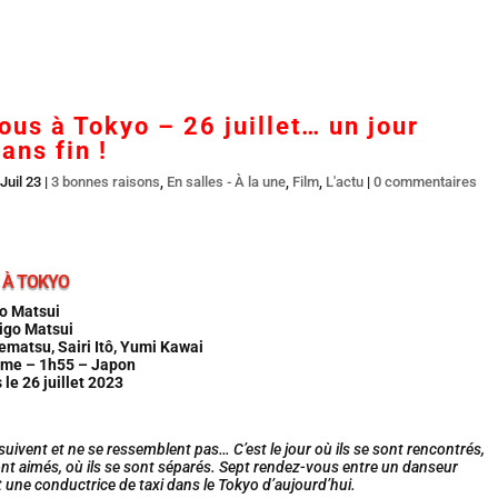
Accueil
En salles
BR DVD…
Interviews
L’
us à Tokyo – 26 juillet… un jour
ans fin !
Juil 23
|
3 bonnes raisons
,
En salles - À la une
,
Film
,
L'actu
|
0 commentaires
 À TOKYO
go Matsui
igo Matsui
ematsu, Sairi Itô, Yumi Kawai
me – 1h55 – Japon
 le 26 juillet 2023
e suivent et ne se ressemblent pas… C’est le jour où ils se sont rencontrés,
sont aimés, où ils se sont séparés. Sept rendez-vous entre un danseur
 une conductrice de taxi dans le Tokyo d’aujourd’hui.