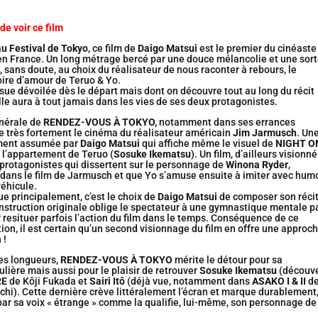
de voir ce film
au Festival de Tokyo
, ce film de
Daigo Matsui
est le premier du cinéaste
 en France. Un long métrage bercé par une douce mélancolie et une sor
sans doute, au choix du réalisateur de nous raconter à rebours, le
toire d’amour de Teruo & Yo.
issue dévoilée dès le départ mais dont on découvre tout au long du récit
lle aura à tout jamais dans les vies de ses deux protagonistes.
nérale de
RENDEZ-VOUS À TOKYO,
notamment dans ses errances
e très fortement le cinéma du réalisateur américain
Jim Jarmusch
. Un
ement assumée par
Daigo Matsui
qui affiche même le visuel de
NIGHT O
 l’appartement de Teruo (
Sosuke Ikematsu
). Un film, d’ailleurs visionn
 protagonistes qui dissertent sur le personnage de
Winona Ryder
,
 dans le film de Jarmusch et que Yo s’amuse ensuite à imiter avec hum
éhicule.
e principalement, c’est le choix de
Daigo Matsui
de composer son récit
nstruction originale oblige le spectateur à une gymnastique mentale p
resituer parfois l’action du film dans le temps. Conséquence de ce
tion, il est certain qu’un second visionnage du film en offre une approc
 !
es longueurs,
RENDEZ-VOUS À TOKYO
mérite le détour pour sa
ulière mais aussi pour le plaisir de retrouver
Sosuke Ikematsu
(découv
RE
de Kôji Fukada et
Sairi Itô
(déjà vue, notamment dans
ASAKO I & II
d
i). Cette dernière crève littéralement l’écran et marque durablement
par sa voix « étrange » comme la qualifie, lui-même, son personnage de