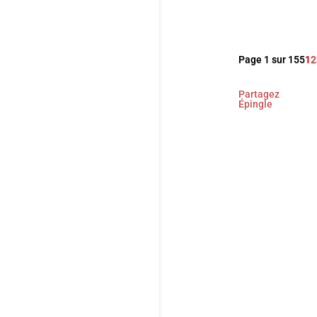
Page 1 sur 155
1
2
Partagez
Épingle