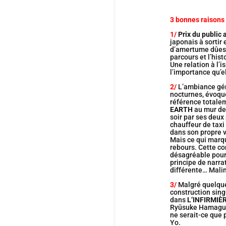
3 bonnes raisons 
1/
Prix du public 
japonais à sortir
d’amertume dûes, 
parcours et l’his
Une relation à l’
l’importance qu’e
2/
L’ambiance gé
nocturnes, évoqu
référence total
EARTH
au mur de
soir par ses deux
chauffeur de taxi
dans son propre v
Mais ce qui marqu
rebours. Cette co
désagréable pour 
principe de narra
différente… Malin
3/
Malgré quelqu
construction sing
dans
L’INFIRMIÈ
Ryūsuke Hamaguch
ne serait-ce que 
Yo.