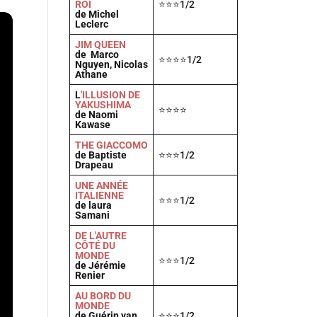
ROI
⭐⭐⭐1/2
de Michel
Leclerc
JIM QUEEN
de Marco
⭐⭐⭐⭐1/2
Nguyen, Nicolas
Athane
L
'ILLUSION DE
YAKUSHIMA
⭐⭐⭐⭐
de Naomi
Kawase
THE GIACCOMO
de Baptiste
⭐⭐⭐1/2
Drapeau
UNE ANNÉE
ITALIENNE
⭐⭐⭐1/2
de laura
Samani
DE L'AUTRE
CÔTÉ DU
MONDE
⭐⭐⭐1/2
de Jérémie
Renier
AU BORD DU
MONDE
de Guérin van
⭐⭐⭐1/2