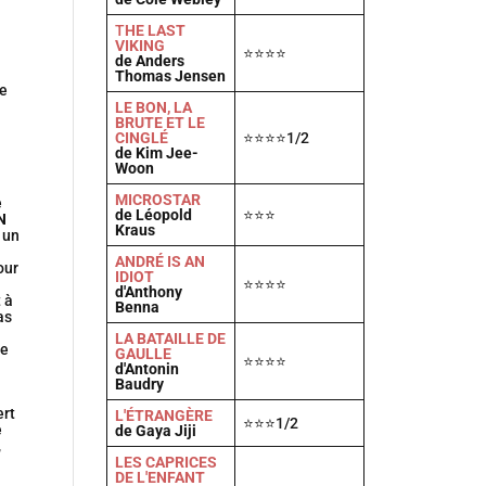
T
HE LAST
VIKING
⭐⭐⭐⭐
de Anders
Thomas Jensen
te
LE BON, LA
BRUTE ET LE
CINGLÉ
⭐⭐⭐⭐1/2
de Kim Jee-
Woon
MICROSTAR
e
de Léopold
⭐⭐⭐
N
Kraus
é un
ANDRÉ IS AN
our
IDIOT
⭐⭐⭐⭐
d'Anthony
 à
Benna
as
LA BATAILLE DE
he
GAULLE
⭐⭐⭐⭐
d'Antonin
Baudry
ert
L'ÉTRANGÈRE
⭐⭐⭐1/2
e
de Gaya Jiji
,
LES CAPRICES
DE L'ENFANT