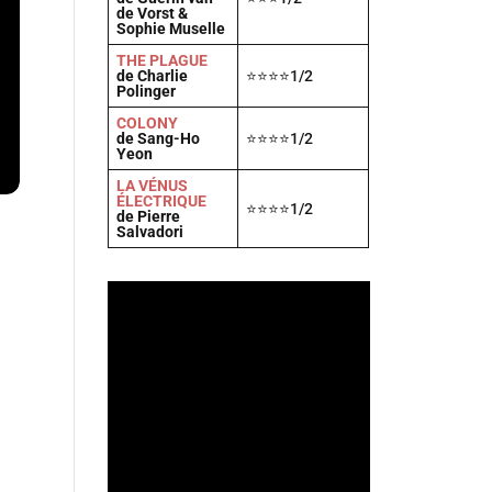
de Vorst &
Sophie Muselle
THE PLAGUE
de Charlie
⭐⭐⭐⭐1/2
Polinger
COLONY
de Sang-Ho
⭐⭐⭐⭐1/2
Yeon
LA VÉNUS
ÉLECTRIQUE
⭐⭐⭐⭐1/2
de Pierre
Salvadori