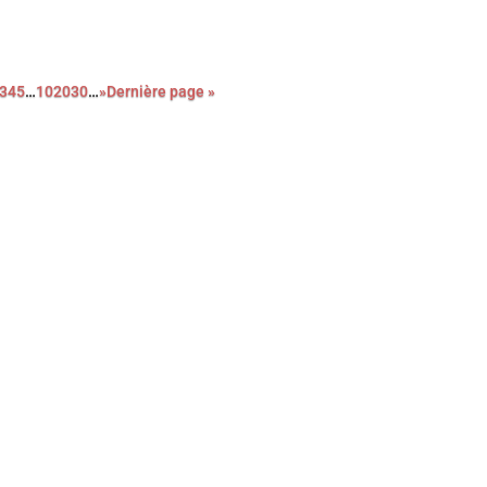
3
4
5
…
10
20
30
…
»
Dernière page »