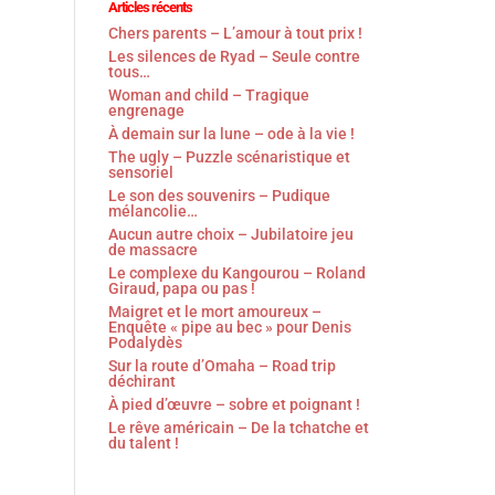
Articles récents
Chers parents – L’amour à tout prix !
Les silences de Ryad – Seule contre
tous…
Woman and child – Tragique
engrenage
À demain sur la lune – ode à la vie !
The ugly – Puzzle scénaristique et
sensoriel
Le son des souvenirs – Pudique
mélancolie…
Aucun autre choix – Jubilatoire jeu
de massacre
Le complexe du Kangourou – Roland
Giraud, papa ou pas !
Maigret et le mort amoureux –
Enquête « pipe au bec » pour Denis
Podalydès
Sur la route d’Omaha – Road trip
déchirant
À pied d’œuvre – sobre et poignant !
Le rêve américain – De la tchatche et
du talent !