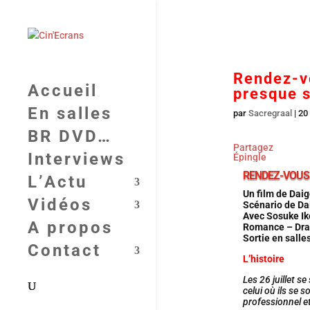
Rendez-vo
Accueil
presque s
En salles
par
Sacregraal
|
20 
BR DVD…
Partagez
Interviews
Épingle
RENDEZ-VOUS
L’Actu
Un film de Dai
Vidéos
Scénario de Da
Avec Sosuke Ik
A propos
Romance – Dra
Sortie en salles
Contact
L’histoire
Les 26 juillet s
celui où ils se 
professionnel et